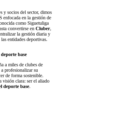
es y socios del sector, dimos
S enfocada en la gestión de
conocida como Siguetuliga
asta convertirse en
Cluber
,
tralizar la gestión diaria y
 las entidades deportivas.
 deporte base
a a miles de clubes de
 a profesionalizar su
cer de forma sostenible.
isión clara: ser el aliado
el deporte base
.