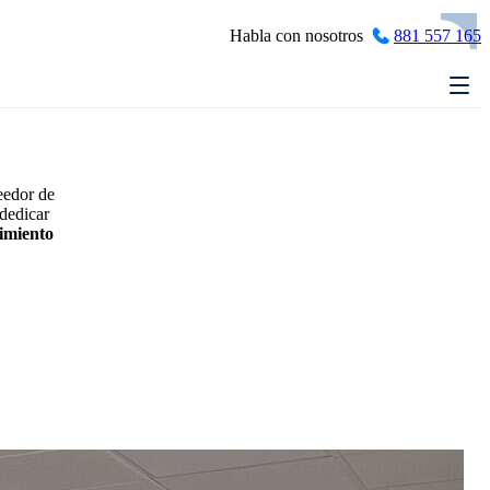
Habla con nosotros
881 557 165
eedor de
 dedicar
cimiento