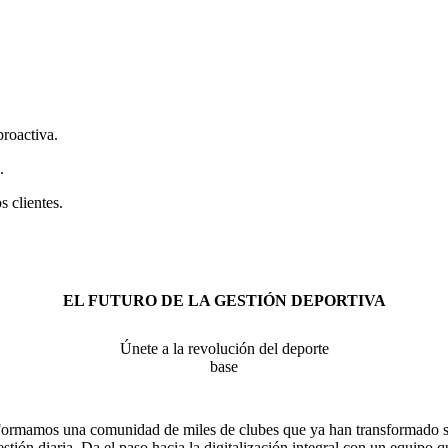
roactiva.
.
s clientes.
EL FUTURO DE LA GESTIÓN DEPORTIVA
Únete a la revolución del deporte
base
ormamos una comunidad de miles de clubes que ya han transformado 
estión diaria. Da el paso hacia la digitalización integral con un equipo q