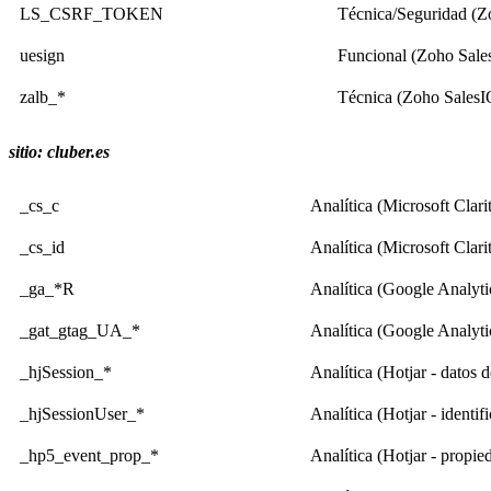
LS_CSRF_TOKEN
Técnica/Seguridad (Z
uesign
Funcional (Zoho SalesI
zalb_*
Técnica (Zoho SalesIQ
sitio: cluber.es
_cs_c
Analítica (Microsoft Clari
_cs_id
Analítica (Microsoft Clarit
_ga_*R
Analítica (Google Analytic
_gat_gtag_UA_*
Analítica (Google Analytic
_hjSession_*
Analítica (Hotjar - datos d
_hjSessionUser_*
Analítica (Hotjar - identif
_hp5_event_prop_*
Analítica (Hotjar - propie