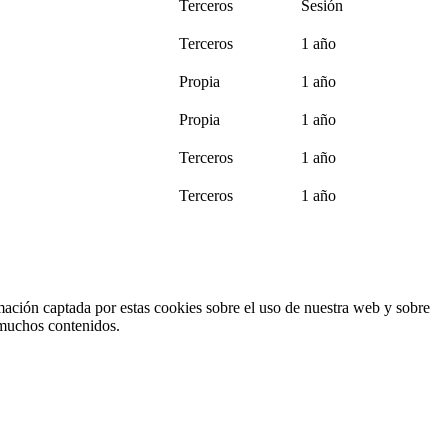
Terceros
Sesión
Terceros
1 año
Propia
1 año
Propia
1 año
Terceros
1 año
Terceros
1 año
rmación captada por estas cookies sobre el uso de nuestra web y sobre
a muchos contenidos.