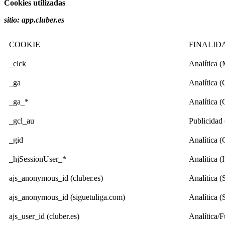
Cookies utilizadas
sitio: app.cluber.es
COOKIE
FINALID
_clck
Analítica (
_ga
Analítica (
_ga_*
Analítica (
_gcl_au
Publicidad
_gid
Analítica (
_hjSessionUser_*
Analítica (
ajs_anonymous_id (cluber.es)
Analítica 
ajs_anonymous_id (siguetuliga.com)
Analítica 
ajs_user_id (cluber.es)
Analítica/F