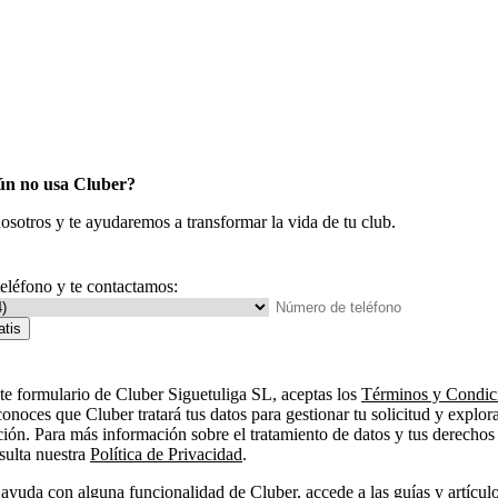
ún no usa Cluber?
osotros y te ayudaremos a transformar la vida de tu club.
teléfono y te contactamos:
atis
ste formulario de Cluber Siguetuliga SL, aceptas los
Términos y Condic
onoces que Cluber tratará tus datos para gestionar tu solicitud y explor
ción. Para más información sobre el tratamiento de datos y tus derechos
ulta nuestra
Política de Privacidad
.
s ayuda con alguna funcionalidad de Cluber, accede a las
guías y artícul