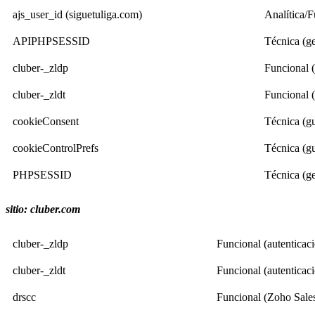
ajs_user_id (siguetuliga.com)
Analítica/F
APIPHPSESSID
Técnica (ge
cluber-_zldp
Funcional (
cluber-_zldt
Funcional (
cookieConsent
Técnica (gu
cookieControlPrefs
Técnica (gu
PHPSESSID
Técnica (ge
sitio: cluber.com
cluber-_zldp
Funcional (autenticaci
cluber-_zldt
Funcional (autenticaci
drscc
Funcional (Zoho SalesI