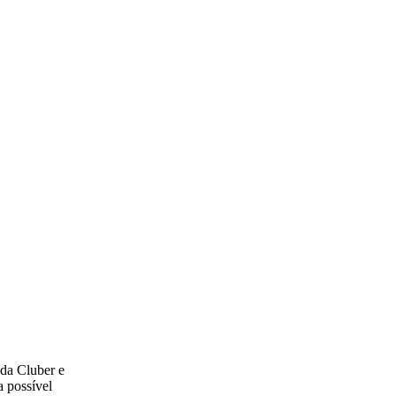
Club Gimnasia 
Ginástica — Mad
da Cluber e
a possível