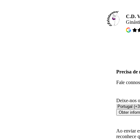
C.D. 
Ginást
Precisa de
Fale connos
Deixe-nos o
Obter info
Ao enviar e
reconhece q